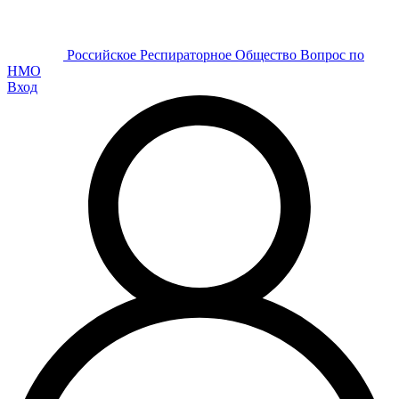
Р
оссийское
Р
еспираторное
О
бщество
Вопрос по
НМО
Вход