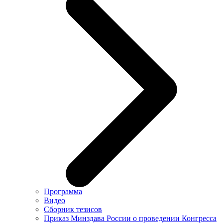
Программа
Видео
Сборник тезисов
Приказ Минздава России о проведении Конгресса