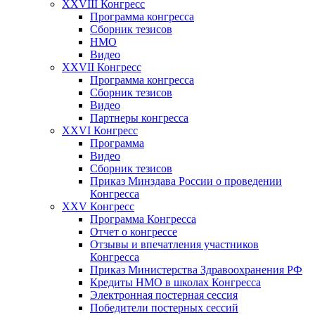
XXVIII Конгресс
Программа конгресса
Сборник тезисов
НМО
Видео
XXVII Конгресс
Программа конгресса
Сборник тезисов
Видео
Партнеры конгресса
XXVI Конгресс
Программа
Видео
Сборник тезисов
Приказ Минздава России о проведении
Конгресса
XXV Конгресс
Программа Конгресса
Отчет о конгрессе
Отзывы и впечатления участников
Конгресса
Приказ Министерства Здравоохранения РФ
Кредиты НМО в школах Конгресса
Электронная постерная сессия
Победители постерных сессий