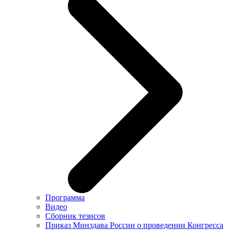
Программа
Видео
Сборник тезисов
Приказ Минздава России о проведении Конгресса