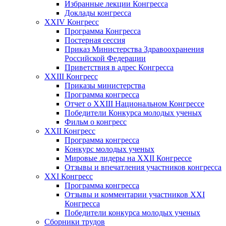
Избранные лекции Конгресса
Доклады конгресса
XXIV Конгресс
Программа Конгресса
Постерная сессия
Приказ Министерства Здравоохранения
Российской Федерации
Приветствия в адрес Конгресса
XXIII Конгресс
Приказы министерства
Программа конгресса
Отчет о XXIII Национальном Конгрессе
Победители Конкурса молодых ученых
Фильм о конгресс
XXII Конгресс
Программа конгресса
Конкурс молодых ученых
Мировые лидеры на XXII Конгрессе
Отзывы и впечатления участников конгресса
XXI Конгресс
Программа конгресса
Отзывы и комментарии участников XXI
Конгресса
Победители конкурса молодых ученых
Сборники трудов