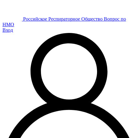
Р
оссийское
Р
еспираторное
О
бщество
Вопрос по
НМО
Вход