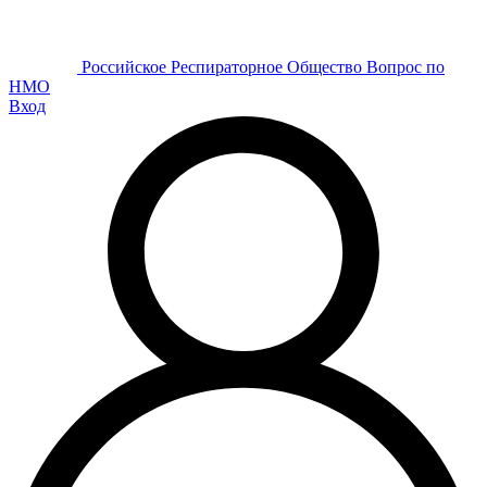
Р
оссийское
Р
еспираторное
О
бщество
Вопрос по
НМО
Вход