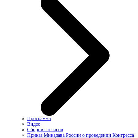
Программа
Видео
Сборник тезисов
Приказ Минздава России о проведении Конгресса