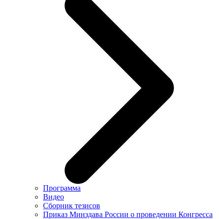
Программа
Видео
Сборник тезисов
Приказ Минздава России о проведении Конгресса