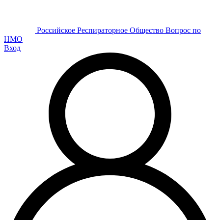
Р
оссийское
Р
еспираторное
О
бщество
Вопрос по
НМО
Вход