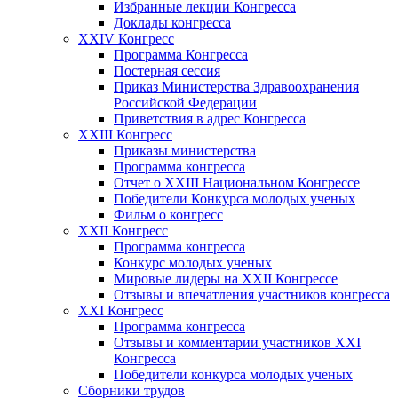
Избранные лекции Конгресса
Доклады конгресса
XXIV Конгресс
Программа Конгресса
Постерная сессия
Приказ Министерства Здравоохранения
Российской Федерации
Приветствия в адрес Конгресса
XXIII Конгресс
Приказы министерства
Программа конгресса
Отчет о XXIII Национальном Конгрессе
Победители Конкурса молодых ученых
Фильм о конгресс
XXII Конгресс
Программа конгресса
Конкурс молодых ученых
Мировые лидеры на XXII Конгрессе
Отзывы и впечатления участников конгресса
XXI Конгресс
Программа конгресса
Отзывы и комментарии участников XXI
Конгресса
Победители конкурса молодых ученых
Сборники трудов