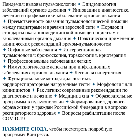
Пандемия: вызовы пульмонологии
✦
Эпидемиология
заболеваний органов дыхания
✦
Инновации в диагностике,
лечении и профилактике заболеваний органов дыхания
✦
Преемственность оказания пульмонологической помощи
между педиатрами и врачами взрослой сети
✦
Порядок и
стандарты оказания медицинской помощи пациентам с
заболеваниями органов дыхания
✦
Практической применение
клинических рекомендаций врачом-пульмонологом
✦
Орфанные заболевания
✦
Интервенционная
пульмонология: бронхоскопия, торакоскопия, криотерапия
✦
Профессиональные заболевания легких
✦
Иммунологические аспекты при инфекционных
заболеваниях органов дыхания
✦
Легочная гипертензия
✦
Функциональные методы диагностики:
кардиореспираторные нагрузочные тесты
✦
Морфология для
клиницистов
✦
Рак легких: современные рекомендации по
диагностике и лечению
✦
Медицина сна
✦
Образовательные
программы в пульмонологии
✦
Формирование здорового
образа жизни у граждан Российской Федерации в вопросах
респираторного здоровья
✦
Вопросы реабилитации после
COVID-19
НАЖМИТЕ СЮДА
, чтобы посмотреть подробную
программу Конгресса.