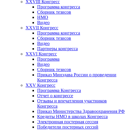
XXVIII Конгресс
Программа конгресса
Сборник тезисов
НМО
Видео
XXVII Конгресс
Программа конгресса
Сборник тезисов
Видео
Партнеры конгресса
XXVI Конгресс
Программа
Видео
Сборник тезисов
Приказ Минздава России о проведении
Конгресса
XXV Конгресс
Программа Конгресса
Отчет о конгрессе
Отзывы и впечатления участников
Конгресса
Приказ Министерства Здравоохранения РФ
Кредиты НМО в школах Конгресса
Электронная постерная сессия
Победители постерных сессий