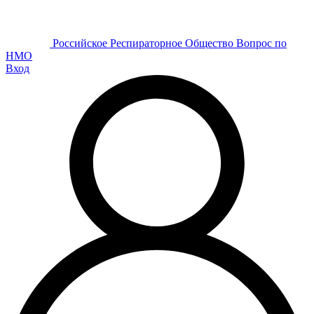
Р
оссийское
Р
еспираторное
О
бщество
Вопрос по
НМО
Вход