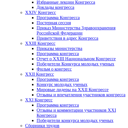
Избранные лекции Конгресса
Доклады конгресса
XXIV Конгресс
Программа Конгресса
Постерная сессия
Приказ Министерства Здравоохранения
Российской Федерации
Приветствия в адрес Конгресса
XXIII Конгресс
Приказы министерства
Программа конгресса
Отчет о XXIII Национальном Конгрессе
Победители Конкурса молодых ученых
Фильм о конгресс
XXII Конгресс
Программа конгресса
Конкурс молодых ученых
Мировые лидеры на XXII Конгрессе
Отзывы и впечатления участников конгресса
XXI Конгресс
Программа конгресса
Отзывы и комментарии участников XXI
Конгресса
Победители конкурса молодых ученых
Сборники трудов