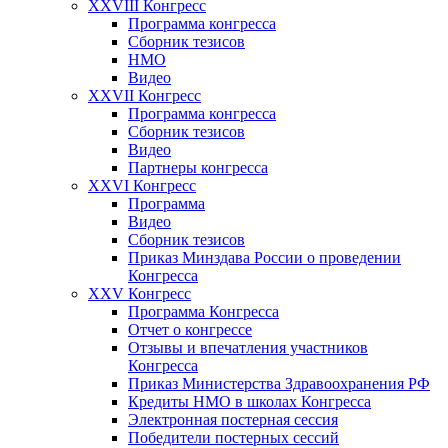
XXVIII Конгресс
Программа конгресса
Сборник тезисов
НМО
Видео
XXVII Конгресс
Программа конгресса
Сборник тезисов
Видео
Партнеры конгресса
XXVI Конгресс
Программа
Видео
Сборник тезисов
Приказ Минздава России о проведении
Конгресса
XXV Конгресс
Программа Конгресса
Отчет о конгрессе
Отзывы и впечатления участников
Конгресса
Приказ Министерства Здравоохранения РФ
Кредиты НМО в школах Конгресса
Электронная постерная сессия
Победители постерных сессий