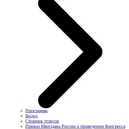
Программа
Видео
Сборник тезисов
Приказ Минздава России о проведении Конгресса