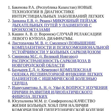
Бакенова Р.А. (Республика Казахстан) НОВЫЕ
ТЕХНОЛОГИИ В ДИАГНОСТИКЕ
ИНТЕРСТИЦИАЛЬНЫХ ЗАБОЛЕВАНИЙ ЛЕГКИХ
Заикина Е.В. (г. Рязань) МИКРОБНЫЙ ПЕЙЗАЖ
ДЫХАТЕЛЬНЫХ ПУТЕЙ У ПАЦИЕНТОВ С
БРОНХОЭКТАЗАМИ
Кашин А. В. (г. Воронеж) СЛУЧАЙ РЕЛАКСАЦИИ
ЛЕВОГО КУПОЛА ДИАФРАГМЫ.
Листопадова М. В. (г. Смоленск) ПОВЫШЕНИЕ
КОМПЛАЕНТНОСТИ И ПСИХОЭМОЦИОНАЛЬНОЙ
УСТОЙЧИВОСТИ У БОЛЬНЫХ САРКОИДОЗОМ
Смирнова М.С. (г. Великий Новгород)
РАСПРОСТРАНЕННОСТЬ САРКОИДОЗА В
НОВГОРОДСКОЙ ОБЛАСТИ
Баздырев Е.Д. (г. Кемерово) КОМПЛЕКСНАЯ
ОЦЕНКА РЕСПИРАТОРНОЙ ФУНКЦИИ ЛЕГКИХ
ПАЦИЕНТОВ С ИШЕМИЧЕСКОЙ БОЛЕЗНЬЮ
СЕРДЦА
Ишмухаметова А. Н. (г. Уфа) К ВОПРОСУ ИЗУЧЕНИЯ
ПРИЧИН РАЗВИТИЯ ИДИОПАТИЧЕСКОГО
ФИБРОЗА ЛЕГКИХ
Юсупалиева М.М. (г. Симферополь) КАЧЕСТВО
ЖИЗНИ БОЛЬНЫХ ХОБЛ ПРИ НАЛИЧИИ
КОМОРБИДНОЙ ГИПЕРТОНИЧЕСКОЙ БОЛЕЗНИ