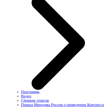
Программа
Видео
Сборник тезисов
Приказ Минздава России о проведении Конгресса