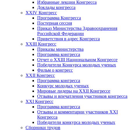
Избранные лекции Конгресса
Доклады конгресса
XXIV Конгресс
Программа Конгресса
Постерная сессия
Приказ Министерства Здравоохранения
Российской Федерации
Приветствия в адрес Конгресса
XXIII Конгресс
Приказы министерства
Программа конгресса
Отчет о XXIII Национальном Конгрессе
Победители Конкурса молодых ученых
Фильм о конгресс
XXII Конгресс
Программа конгресса
Конкурс молодых ученых
Мировые лидеры на XXII Конгрессе
Отзывы и впечатления участников конгресса
XXI Конгресс
Программа конгресса
Отзывы и комментарии участников XXI
Конгресса
Победители конкурса молодых ученых
Сборники трудов