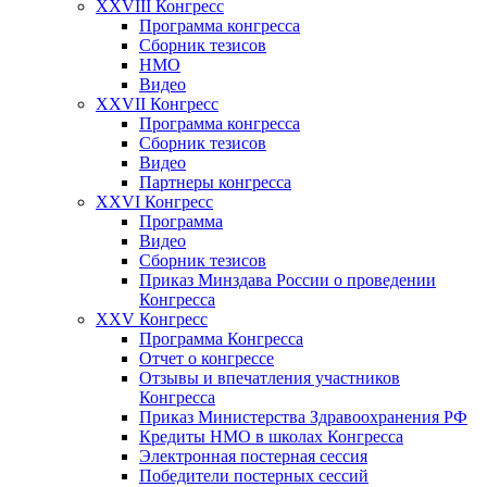
XXVIII Конгресс
Программа конгресса
Сборник тезисов
НМО
Видео
XXVII Конгресс
Программа конгресса
Сборник тезисов
Видео
Партнеры конгресса
XXVI Конгресс
Программа
Видео
Сборник тезисов
Приказ Минздава России о проведении
Конгресса
XXV Конгресс
Программа Конгресса
Отчет о конгрессе
Отзывы и впечатления участников
Конгресса
Приказ Министерства Здравоохранения РФ
Кредиты НМО в школах Конгресса
Электронная постерная сессия
Победители постерных сессий