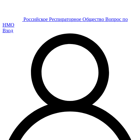
Р
оссийское
Р
еспираторное
О
бщество
Вопрос по
НМО
Вход