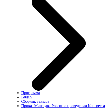
Программа
Видео
Сборник тезисов
Приказ Минздава России о проведении Конгресса