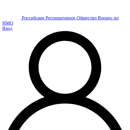
Р
оссийское
Р
еспираторное
О
бщество
Вопрос по
НМО
Вход