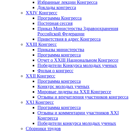
Избранные лекции Конгресса
Доклады конгресса
XXIV Конгресс
Программа Конгресса
Постерная сессия
Приказ Министерства Здравоохранения
Российской Федерации
Приветствия в адрес Конгресса
XXIII Конгресс
Приказы министерства
Программа конгресса
Отчет о XXIII Национальном Конгрессе
Победители Конкурса молодых ученых
Фильм о конгресс
XXII Конгресс
Программа конгресса
Конкурс молодых ученых
Мировые лидеры на XXII Конгрессе
Отзывы и впечатления участников конгресса
XXI Конгресс
Программа конгресса
Отзывы и комментарии участников XXI
Конгресса
Победители конкурса молодых ученых
Сборники трудов