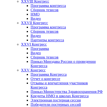
XXVIII Конгресс
Программа конгресса
Сборник тезисов
НМО
Видео
XXVII Конгресс
Программа конгресса
Сборник тезисов
Видео
Партнеры конгресса
XXVI Конгресс
Программа
Видео
Сборник тезисов
Приказ Минздава России о проведении
Конгресса
XXV Конгресс
Программа Конгресса
Отчет о конгрессе
Отзывы и впечатления участников
Конгресса
Приказ Министерства Здравоохранения РФ
Кредиты НМО в школах Конгресса
Электронная постерная сессия
Победители постерных сессий