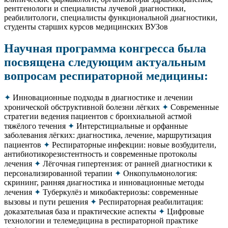
рентгенологи и специалисты лучевой диагностики,
реабилитологи, специалисты функциональной диагностики,
студенты старших курсов медицинских ВУЗов
Научная программа конгресса была
посвящена следующим актуальным
вопросам респираторной медицины:
✦
Инновационные подходы в диагностике и лечении
хронической обструктивной болезни лёгких
✦
Современные
стратегии ведения пациентов с бронхиальной астмой
тяжёлого течения
✦
Интерстициальные и орфанные
заболевания лёгких: диагностика, лечение, маршрутизация
пациентов
✦
Респираторные инфекции: новые возбудители,
антибиотикорезистентность и современные протоколы
лечения
✦
Лёгочная гипертензия: от ранней диагностики к
персонализированной терапии
✦
Онкопульмонология:
скрининг, ранняя диагностика и инновационные методы
лечения
✦
Туберкулёз и микобактериозы: современные
вызовы и пути решения
✦
Респираторная реабилитация:
доказательная база и практические аспекты
✦
Цифровые
технологии и телемедицина в респираторной практике