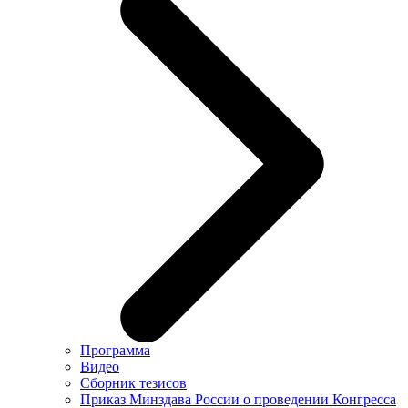
Программа
Видео
Сборник тезисов
Приказ Минздава России о проведении Конгресса