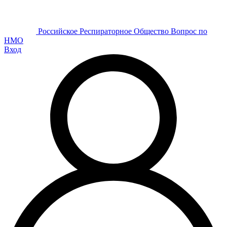
Р
оссийское
Р
еспираторное
О
бщество
Вопрос по
НМО
Вход