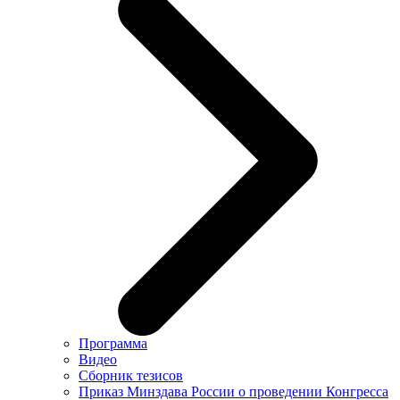
Программа
Видео
Сборник тезисов
Приказ Минздава России о проведении Конгресса