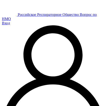
Р
оссийское
Р
еспираторное
О
бщество
Вопрос по
НМО
Вход