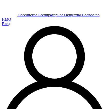
Р
оссийское
Р
еспираторное
О
бщество
Вопрос по
НМО
Вход