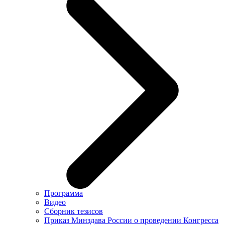
Программа
Видео
Сборник тезисов
Приказ Минздава России о проведении Конгресса