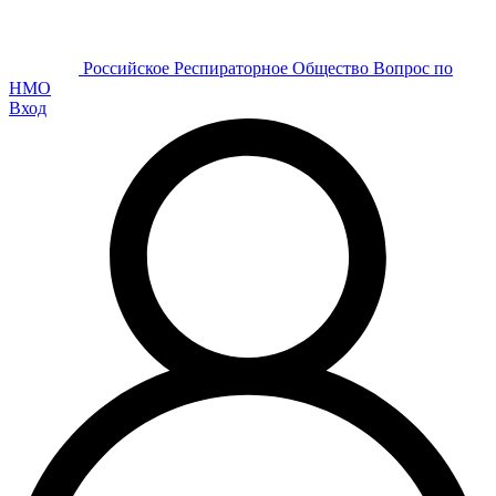
Р
оссийское
Р
еспираторное
О
бщество
Вопрос по
НМО
Вход