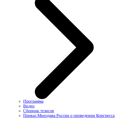
Программа
Видео
Сборник тезисов
Приказ Минздава России о проведении Конгресса