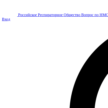
Р
оссийское
Р
еспираторное
О
бщество
Вопрос по НМ
Вход