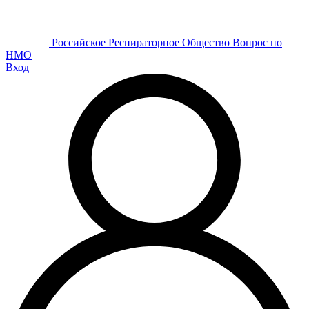
Р
оссийское
Р
еспираторное
О
бщество
Вопрос по
НМО
Вход