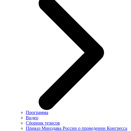
Программа
Видео
Сборник тезисов
Приказ Минздава России о проведении Конгресса